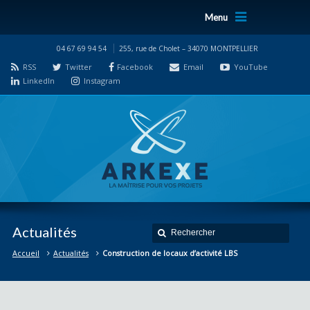
Menu
04 67 69 94 54
255, rue de Cholet – 34070 MONTPELLIER
RSS
Twitter
Facebook
Email
YouTube
LinkedIn
Instagram
Actualités
Accueil
Actualités
Construction de locaux d’activité LBS