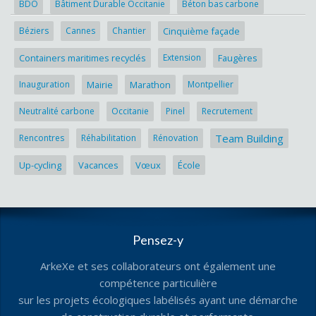
BDO
Bâtiment Durable Occitanie
Béton bas carbone
Béziers
Cannes
Chantier
Cinquième façade
Containers maritimes recyclés
Extension
Faugères
Inauguration
Mairie
Marathon
Montpellier
Neutralité carbone
Occitanie
Pinel
Recrutement
Team Building
Rencontres
Réhabilitation
Rénovation
Up-cycling
Vacances
Vœux
École
Pensez-y
ArkeXe et ses collaborateurs ont également une
compétence particulière
sur les projets écologiques labélisés ayant une démarche