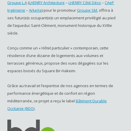
Groupe L.A
(
LHENRY Architecture
–
LHENRY Côté Déco
–
CAeP
Ingénierie
–
ArkeXe
) pour le promoteur
Groupe SM
, offrira à
ses futur(e)s occupant(e)s un emplacement privilégié au pied
de l’aqueduc Saint-Clément, monument historique du XVIII
e
siècle.
Conçu comme un « Hôtel particulier » contemporain, cette
résidence d’une dizaine de logements aux volumes et
terrasses généreux, propose des vues dégagées sur les
espaces boisés du Square Bir-Hakeim.
Grâce au travail et l’expertise de nos agences en termes de
performance énergétique et de confort en région
méditerranée, ce projet a reçu le label
Bâtiment Durable
Occitanie (BDO)
.