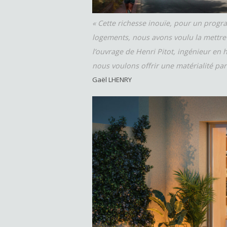
« Cette richesse inouïe, pour un progr
logements, nous avons voulu la mettr
l’ouvrage de Henri Pitot, ingénieur en h
nous voulons offrir une matérialité part
Gaël LHENRY