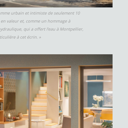
amme urbain et intimiste de seulement 10
e en valeur et, comme un hommage à
ydraulique, qui a offert l’eau à Montpellier,
iculière à cet écrin. »