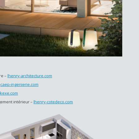
re –
lhenry-architecture.com
–
caep-ingenierie.com
rkexe.com
ement intérieur –
lhenry-cotedeco.com