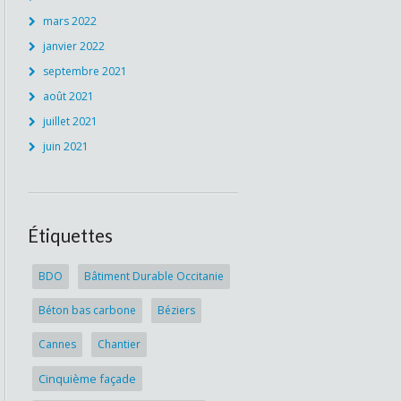
mars 2022
janvier 2022
septembre 2021
août 2021
juillet 2021
juin 2021
Étiquettes
BDO
Bâtiment Durable Occitanie
Béton bas carbone
Béziers
Cannes
Chantier
Cinquième façade