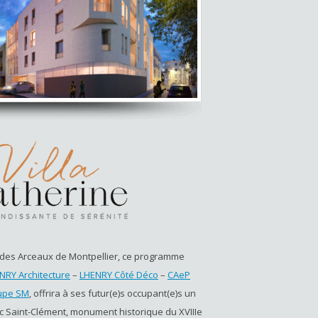
 des Arceaux de Montpellier, ce programme
NRY Architecture
–
LHENRY Côté Déco
–
CAeP
upe SM
, offrira à ses futur(e)s occupant(e)s un
c Saint-Clément, monument historique du XVIII
e