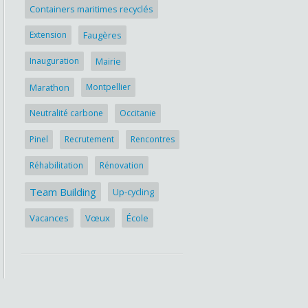
Containers maritimes recyclés
Extension
Faugères
Inauguration
Mairie
Marathon
Montpellier
Neutralité carbone
Occitanie
Pinel
Recrutement
Rencontres
Réhabilitation
Rénovation
Team Building
Up-cycling
Vacances
Vœux
École