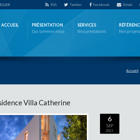
RSS
Twitter
Facebook
Email
PELLIER
ACCUEIL
PRÉSENTATION
SERVICES
RÉFÉRENC
Qui sommes-nous
Nos prestations
Nos projets
'
Accueil
idence Villa Catherine
6
SEP
2021