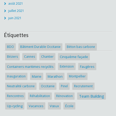
août 2021
juillet 2021
juin 2021
Étiquettes
BDO
Bâtiment Durable Occitanie
Béton bas carbone
Béziers
Cannes
Chantier
Cinquième façade
Containers maritimes recyclés
Extension
Faugères
Inauguration
Mairie
Marathon
Montpellier
Neutralité carbone
Occitanie
Pinel
Recrutement
Team Building
Rencontres
Réhabilitation
Rénovation
Up-cycling
Vacances
Vœux
École