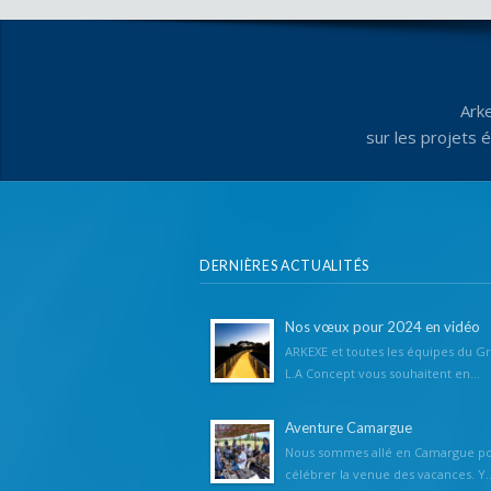
Ark
sur les projets 
DERNIÈRES ACTUALITÉS
Nos vœux pour 2024 en vidéo
ARKEXE et toutes les équipes du G
L.A Concept vous souhaitent en...
Aventure Camargue
Nous sommes allé en Camargue p
célébrer la venue des vacances. Y..