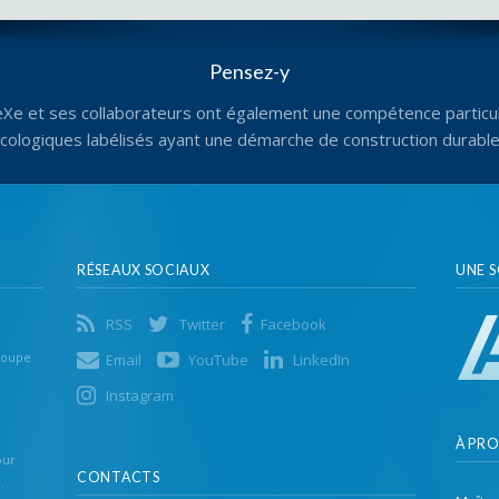
Pensez-y
eXe et ses collaborateurs ont également une compétence particul
écologiques labélisés ayant une démarche de construction durabl
RÉSEAUX SOCIAUX
UNE 
RSS
Twitter
Facebook
roupe
Email
YouTube
LinkedIn
Instagram
À PR
our
CONTACTS
.