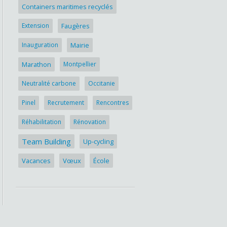
Containers maritimes recyclés
Extension
Faugères
Inauguration
Mairie
Marathon
Montpellier
Neutralité carbone
Occitanie
Pinel
Recrutement
Rencontres
Réhabilitation
Rénovation
Team Building
Up-cycling
Vacances
Vœux
École