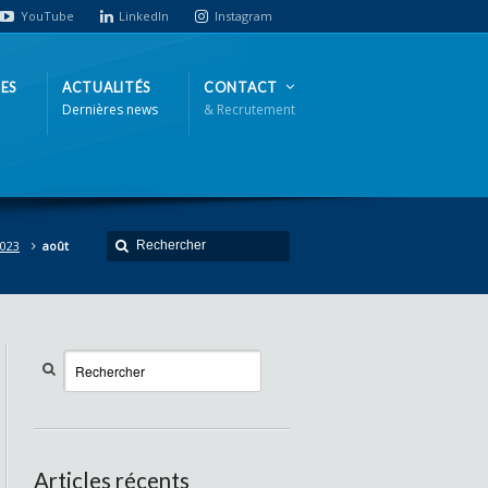
YouTube
LinkedIn
Instagram
ES
ACTUALITÉS
CONTACT
Dernières news
& Recrutement
023
août
Articles récents