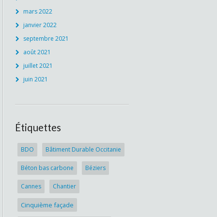
mars 2022
janvier 2022
septembre 2021
août 2021
juillet 2021
juin 2021
Étiquettes
BDO
Bâtiment Durable Occitanie
Béton bas carbone
Béziers
Cannes
Chantier
Cinquième façade