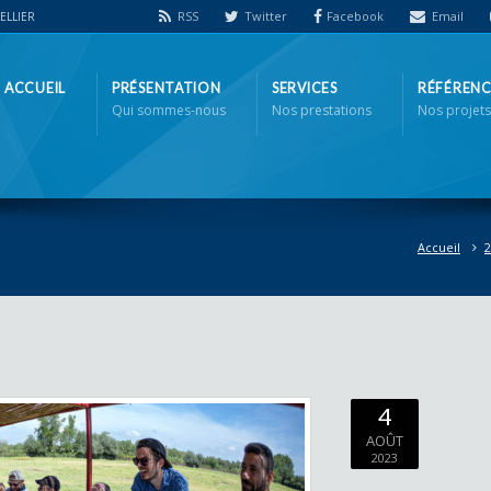
RSS
Twitter
Facebook
Email
PELLIER
ACCUEIL
PRÉSENTATION
SERVICES
RÉFÉRENC
Qui sommes-nous
Nos prestations
Nos projets
Accueil
2
4
AOÛT
2023