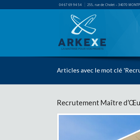
04 67 69 94 54
255, rue de Cholet – 34070 MONT
Articles avec le mot clé 'Rec
Recrutement Maître d’Œu