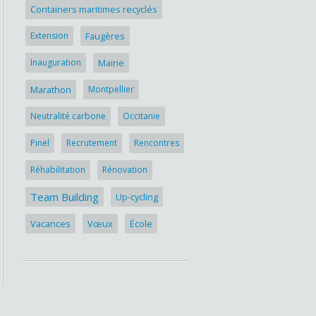
Containers maritimes recyclés
Extension
Faugères
Inauguration
Mairie
Marathon
Montpellier
Neutralité carbone
Occitanie
Pinel
Recrutement
Rencontres
Réhabilitation
Rénovation
Team Building
Up-cycling
Vacances
Vœux
École