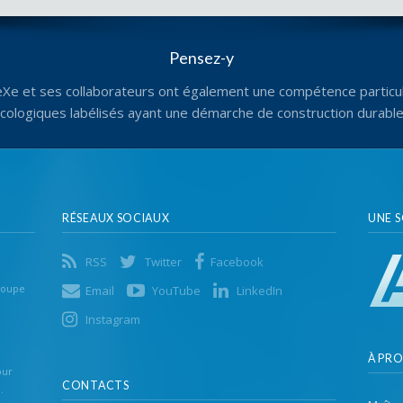
Pensez-y
eXe et ses collaborateurs ont également une compétence particul
écologiques labélisés ayant une démarche de construction durabl
RÉSEAUX SOCIAUX
UNE 
RSS
Twitter
Facebook
roupe
Email
YouTube
LinkedIn
Instagram
À PR
our
CONTACTS
.