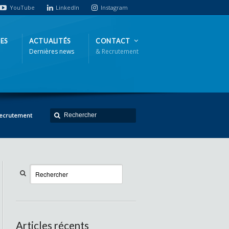
YouTube
LinkedIn
Instagram
ES
ACTUALITÉS
CONTACT
Dernières news
& Recrutement
Recrutement
Articles récents