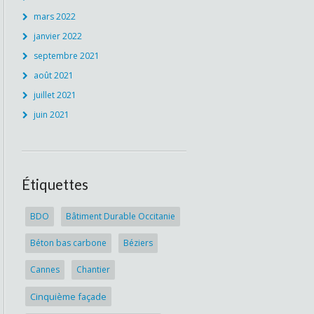
mars 2022
janvier 2022
septembre 2021
août 2021
juillet 2021
juin 2021
Étiquettes
BDO
Bâtiment Durable Occitanie
Béton bas carbone
Béziers
Cannes
Chantier
Cinquième façade