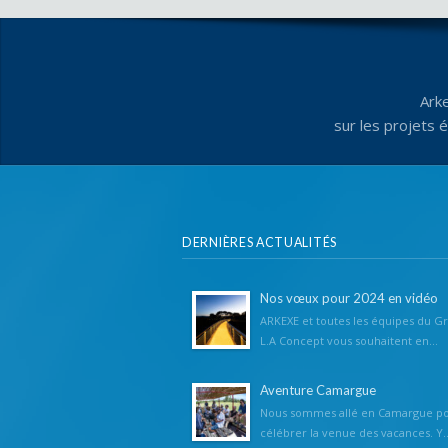
Ark
sur les projets 
DERNIÈRES ACTUALITÉS
Nos vœux pour 2024 en vidéo
ARKEXE et toutes les équipes du G
L.A Concept vous souhaitent en...
Aventure Camargue
Nous sommes allé en Camargue p
célébrer la venue des vacances. Y..