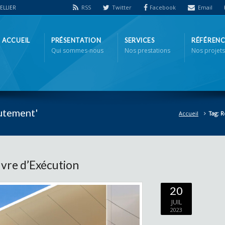
RSS
Twitter
Facebook
Email
PELLIER
ACCUEIL
PRÉSENTATION
SERVICES
RÉFÉRENC
Qui sommes-nous
Nos prestations
Nos projets
rutement'
Accueil
Tag: 
vre d’Exécution
20
JUIL
2023