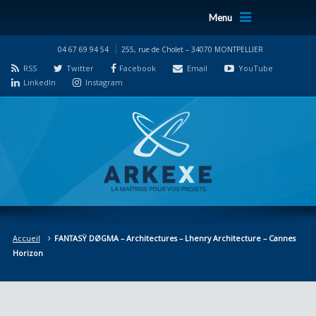
Menu
04 67 69 94 54
255, rue de Cholet – 34070 MONTPELLIER
RSS
Twitter
Facebook
Email
YouTube
LinkedIn
Instagram
Accueil
FANTASŸ DØGMA – Architectures – Lhenry Architecture – Cannes
Horizon