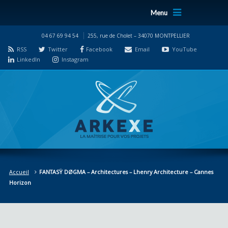
Menu
04 67 69 94 54
255, rue de Cholet – 34070 MONTPELLIER
RSS
Twitter
Facebook
Email
YouTube
LinkedIn
Instagram
Accueil
FANTASŸ DØGMA – Architectures – Lhenry Architecture – Cannes
Horizon