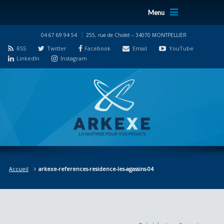
Menu
04 67 69 94 54
255, rue de Cholet – 34070 MONTPELLIER
RSS
Twitter
Facebook
Email
YouTube
LinkedIn
Instagram
Accueil
arkexe-references-residence-les-agassins-04