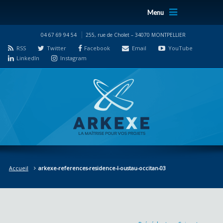
Menu
04 67 69 94 54
255, rue de Cholet – 34070 MONTPELLIER
RSS
Twitter
Facebook
Email
YouTube
LinkedIn
Instagram
Accueil
arkexe-references-residence-l-oustau-occitan-03