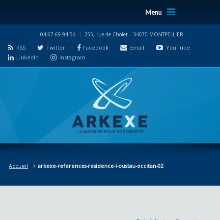
Menu
04 67 69 94 54
255, rue de Cholet – 34070 MONTPELLIER
RSS
Twitter
Facebook
Email
YouTube
LinkedIn
Instagram
Accueil
arkexe-references-residence-l-oustau-occitan-02