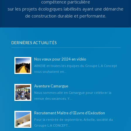
compétence particulière
sur les projets écologiques labélisés ayant une démarche
de construction durable et performante.
DERNIÈRES ACTUALITÉS
Nos vœux pour 2024 en vidéo
ARKEXE et toutes les équipes du Groupe L.A Concept
vous souhaitent en...
Aventure Camargue
Nous sommes allé en Camargue pour célébrer la
venue des vacances. Y...
Recrutement Maître d’Œuvre d’Exécution
Pour la rentrée de septembre, ArkeXe, société du
Groupe L.A CONCEPT...