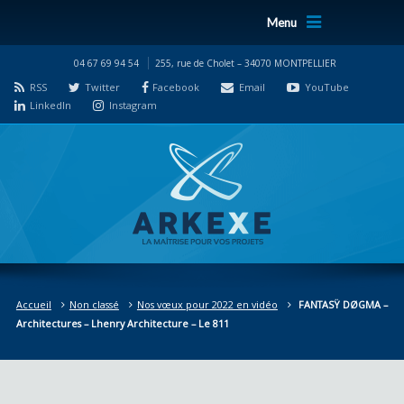
Menu
04 67 69 94 54
255, rue de Cholet – 34070 MONTPELLIER
RSS
Twitter
Facebook
Email
YouTube
LinkedIn
Instagram
Accueil
Non classé
Nos vœux pour 2022 en vidéo
FANTASŸ DØGMA –
Architectures – Lhenry Architecture – Le 811