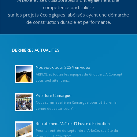
ArkeXe et ses collaborateurs ont également une
compétence particulière
sur les projets écologiques labélisés ayant une démarche
de construction durable et performante.
DERNIÈRES ACTUALITÉS
Nos vœux pour 2024 en vidéo
ARKEXE et toutes les équipes du Groupe L.A Concept
vous souhaitent en...
Aventure Camargue
Nous sommes allé en Camargue pour célébrer la
venue des vacances. Y...
Recrutement Maître d’Œuvre d’Exécution
Pour la rentrée de septembre, ArkeXe, société du
Groupe L.A CONCEPT...