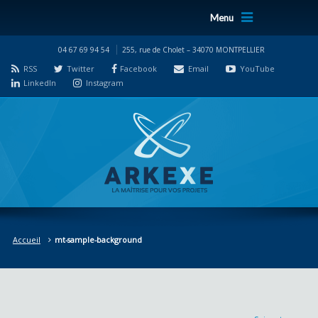
Menu
04 67 69 94 54
255, rue de Cholet – 34070 MONTPELLIER
RSS
Twitter
Facebook
Email
YouTube
LinkedIn
Instagram
Accueil
mt-sample-background