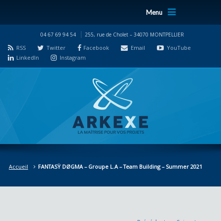
Menu
04 67 69 94 54
255, rue de Cholet – 34070 MONTPELLIER
RSS
Twitter
Facebook
Email
YouTube
LinkedIn
Instagram
Accueil
FANTASŸ DØGMA – Groupe L.A – Team Building – Summer 2021