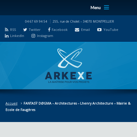
Menu
04 67 69 94 54
255, rue de Cholet – 34070 MONTPELLIER
RSS
Twitter
Facebook
Email
YouTube
LinkedIn
Instagram
Accueil
FANTASŸ DØGMA – Architectures – Lhenry Architecture – Mairie &
Ecole de Faugères