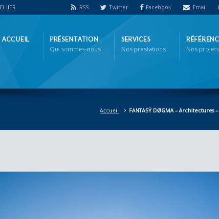
RSS
Twitter
Facebook
Email
PELLIER
ACCUEIL
PRÉSENTATION
SERVICES
RÉFÉRENC
Qui sommes-nous
Nos prestations
Nos projets
Accueil
FANTASŸ DØGMA – Architectures – 