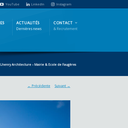
YouTube
LinkedIn
Instagram
ES
ACTUALITÉS
CONTACT
Dernières news
& Recrutement
Lhenry Architecture – Mairie & Ecole de Faugères
← Précédente
Suivant →