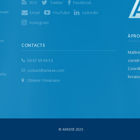
RSS
Twitter
Facebook
roupe
Email
YouTube
LinkedIn
Instagram
À PR
our
CONTACTS
.
Maître
constr
04 67 69 94 54
Coordi
contact@arkexe.com
eXe,
livrai
Obtenir l'itinéraire
© ARKEXE 2025