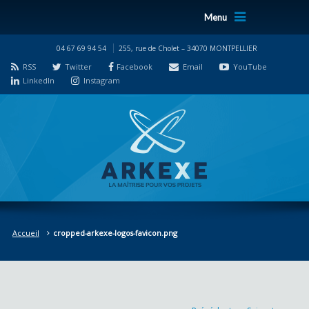
Menu
04 67 69 94 54
255, rue de Cholet – 34070 MONTPELLIER
RSS
Twitter
Facebook
Email
YouTube
LinkedIn
Instagram
Accueil
cropped-arkexe-logos-favicon.png