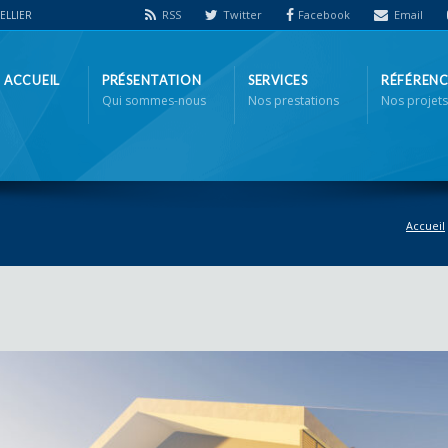
RSS
Twitter
Facebook
Email
PELLIER
ACCUEIL
PRÉSENTATION
SERVICES
RÉFÉRENC
Qui sommes-nous
Nos prestations
Nos projets
Accueil