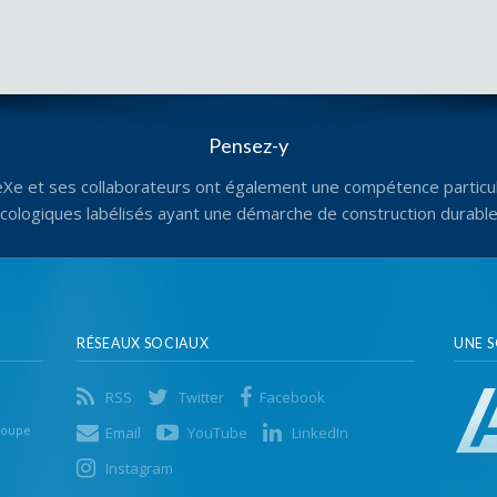
Pensez-y
eXe et ses collaborateurs ont également une compétence particul
écologiques labélisés ayant une démarche de construction durabl
RÉSEAUX SOCIAUX
UNE 
RSS
Twitter
Facebook
roupe
Email
YouTube
LinkedIn
Instagram