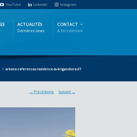
YouTube
LinkedIn
Instagram
ES
ACTUALITÉS
CONTACT
Dernières news
& Recrutement
arkexe-references-residence-la-brigandiere-01
← Précédente
Suivant →