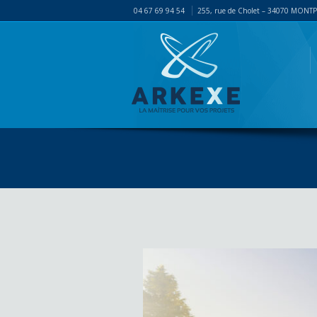
04 67 69 94 54
255, rue de Cholet – 34070 MONT