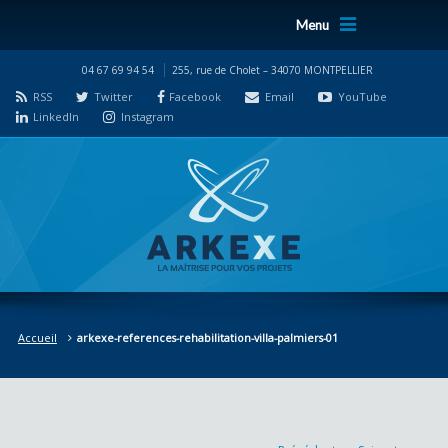
Menu
04 67 69 94 54
255, rue de Cholet – 34070 MONTPELLIER
RSS
Twitter
Facebook
Email
YouTube
LinkedIn
Instagram
Accueil
arkexe-references-rehabilitation-villa-palmiers-01