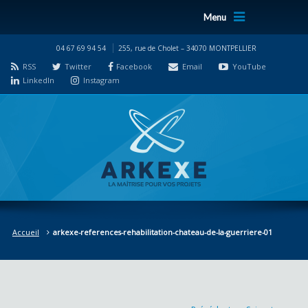
Menu
04 67 69 94 54
255, rue de Cholet – 34070 MONTPELLIER
RSS
Twitter
Facebook
Email
YouTube
LinkedIn
Instagram
Accueil
arkexe-references-rehabilitation-chateau-de-la-guerriere-01