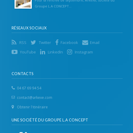
Pour la rentrée de septembre, ArkeXe, société du
Groupe L.A CONCEPT...
RÉSEAUX SOCIAUX
RSS
Twitter
Facebook
Email
YouTube
LinkedIn
Instagram
CONTACTS
04 67 69 94 54
contact@arkexe.com
Obtenir l'itinéraire
UNE SOCIÉTÉ DU GROUPE L.A CONCEPT