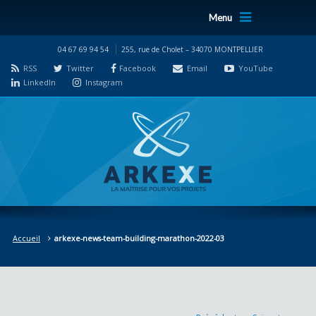
Menu
04 67 69 94 54
255, rue de Cholet – 34070 MONTPELLIER
RSS
Twitter
Facebook
Email
YouTube
LinkedIn
Instagram
Accueil
arkexe-news-team-building-marathon-2022-03